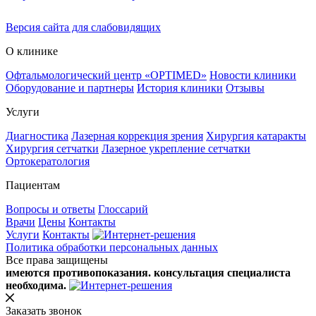
Версия сайта для слабовидящих
О клинике
Офтальмологический центр «OPTIMED»
Новости клиники
Оборудование и партнеры
История клиники
Отзывы
Услуги
Диагностика
Лазерная коррекция зрения
Хирургия катаракты
Хирургия сетчатки
Лазерное укрепление сетчатки
Ортокератология
Пациентам
Вопросы и ответы
Глоссарий
Врачи
Цены
Контакты
Услуги
Контакты
Политика обработки персональных данных
Все права защищены
имеются противопоказания. консультация специалиста
необходима.
Заказать звонок