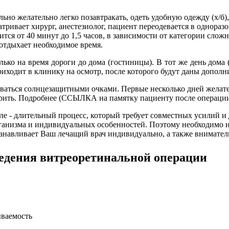
но желательно легко позавтракать, одеть удобную одежду (х/б),
матривает хирург, анестезиолог, пациент переодевается в однора
ится от 40 минут до 1,5 часов, в зависимости от категории сло
 отдыхает необходимое время.
олько на время дороги до дома (гостиницы). В тот же день дома 
иходит в клинику на осмотр, после которого будут даны дополн
ваться солнцезащитными очками. Первые несколько дней желате
 жмурить. Подробнее (ССЫЛКА на памятку пациенту после операци
ле - длительный процесс, который требует совместных усилий и 
рганизма и индивидуальных особенностей. Поэтому необходимо н
анавливает Ваш лечащий врач индивидуально, а также вниматель
ведения витреоретинальной операции
ываемость