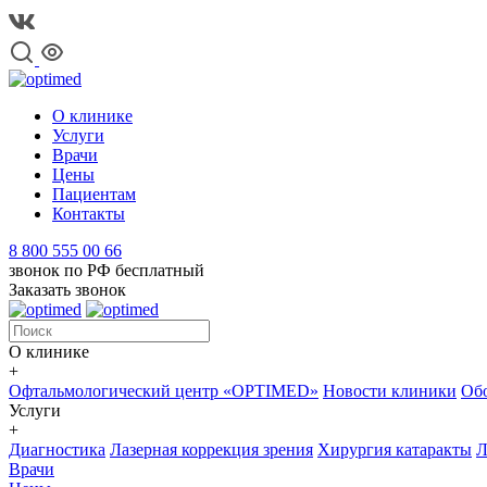
О клинике
Услуги
Врачи
Цены
Пациентам
Контакты
8 800 555 00 66
звонок по РФ бесплатный
Заказать звонок
О клинике
+
Офтальмологический центр «OPTIMED»
Новости клиники
Обо
Услуги
+
Диагностика
Лазерная коррекция зрения
Хирургия катаракты
Л
Врачи