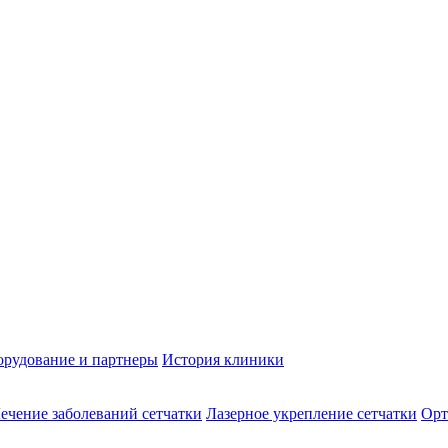
рудование и партнеры
История клиники
ечение заболеваний сетчатки
Лазерное укрепление сетчатки
Орт