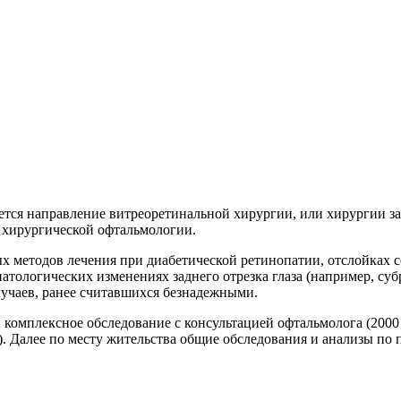
ся направление витреоретинальной хирургии, или хирургии задн
в хирургической офтальмологии.
 методов лечения при диабетической ретинопатии, отслойках с
атологических изменениях заднего отрезка глаза (например, су
лучаев, ранее считавшихся безнадежными.
омплексное обследование с консультацией офтальмолога (2000 
.). Далее по месту жительства общие обследования и анализы п