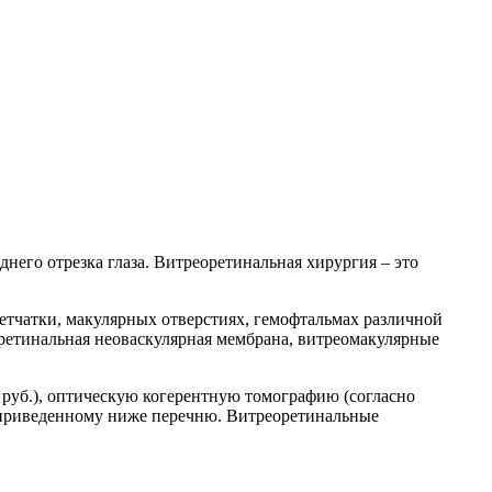
его отрезка глаза. Витреоретинальная хирургия – это
етчатки, макулярных отверстиях, гемофтальмах различной
бретинальная неоваскулярная мембрана, витреомакулярные
руб.), оптическую когерентную томографию (согласно
о приведенному ниже перечню. Витреоретинальные